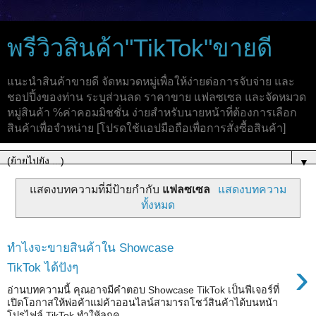
พรีวิวสินค้า"TikTok"ขายดี
แนะนำสินค้าขายดี จัดหมวดหมู่เพื่อให้ง่ายต่อการจับจ่าย และ
ชอปปิ้งของท่าน ระบุส่วนลด ราคาขาย แฟลซเซล และจัดหมวด
หมู่สินค้า %ค่าคอมมิชชั่น ง่ายสำหรับนายหน้าที่ต้องการเลือก
สินค้าเพื่อจำหน่าย [โปรดใช้แอปมือถือเพื่อการสั่งซื้อสินค้า]
▼
แสดงบทความที่มีป้ายกำกับ
แฟลซเซล
แสดงบทความ
ทั้งหมด
ทำไงจะขายสินค้าใน Showcase
›
TikTok ได้ปังๆ
อ่านบทความนี้ คุณอาจมีคำตอบ Showcase TikTok เป็นฟีเจอร์ที่
เปิดโอกาสให้พ่อค้าแม่ค้าออนไลน์สามารถโชว์สินค้าได้บนหน้า
โปรไฟล์ TikTok ทำให้ลูกค...