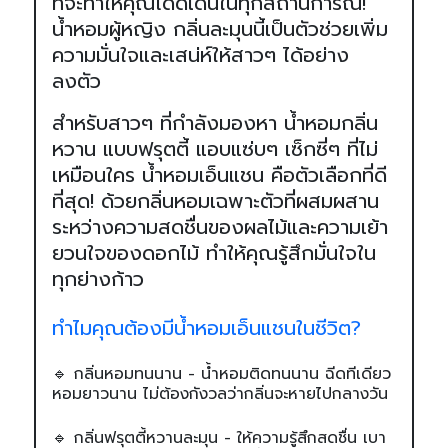
ที่จะทำให้คุณโดดเด่นในทุกสถานการณ์!
น้ำหอมผู้หญิง กลิ่นละมุนนี้เป็นตัวช่วยเพิ่ม
ความมั่นใจและเสน่ห์ให้สาวๆ ได้อย่าง
ลงตัว
สำหรับสาวๆ ที่กำลังมองหา น้ำหอมกลิ่น
หวาน แบบฟรุตตี้ แอบแซ่บๆ เซ็กซี่ๆ ที่ไม่
เหมือนใคร น้ำหอมเอ็นแชน คือตัวเลือกที่ดี
ที่สุด! ด้วยกลิ่นหอมเฉพาะตัวที่ผสมผสาน
ระหว่างความสดชื่นของผลไม้และความเย้า
ยวนใจของดอกไม้ ทำให้คุณรู้สึกมั่นใจใน
ทุกย่างก้าว
ทำไมคุณต้องมีน้ำหอมเอ็นแชนในชีวิต?
🔹 กลิ่นหอมทนนาน - น้ำหอมติดทนนาน ฉีดทีเดียว
หอมยาวนาน ไม่ต้องกังวลว่ากลิ่นจะหายไปกลางวัน
🔹 กลิ่นฟรุตตี้หวานละมุน - ให้ความรู้สึกสดชื่น เบา