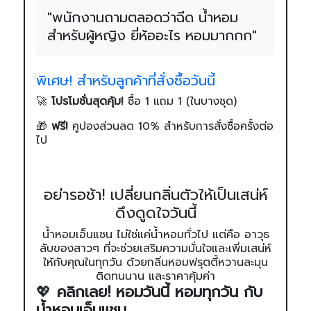
"พนักงานถามตลอดว่าฉีด น้ำหอม
สำหรับผู้หญิง ยี่ห้ออะไร หอมมากกก"
พิเศษ! สำหรับลูกค้าที่สั่งซื้อวันนี้
🚀
โปรโมชั่นสุดคุ้ม!
ซื้อ 1 แถม 1 (ในบางชุด)
🎁
ฟรี!
คูปองส่วนลด 10% สำหรับการสั่งซื้อครั้งต่อ
ไป
อย่ารอช้า! เปลี่ยนกลิ่นตัวให้เป็นเสน่ห์
ดึงดูดใจวันนี้
น้ำหอมเอ็นแชน ไม่ใช่แค่น้ำหอมทั่วไป แต่คือ อาวุธ
ลับของสาวๆ ที่จะช่วยเสริมความมั่นใจและเพิ่มเสน่ห์
ให้กับคุณในทุกวัน ด้วยกลิ่นหอมฟรุตตี้หวานละมุน
ติดทนนาน และราคาคุ้มค่า
💖
คลิกเลย! หอมวันนี้ หอมทุกวัน กับ
น้ำหอมเอ็นแชน