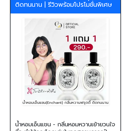
ติดทนนาน | รีวิวพร้อมโปรโมชั่นพิเศษ
น้ำหอมเอ็นแชน(Enchant) กลิ่นหวานฟรุตตี้ ติดทนนาน
น้ำหอมเอ็นแชน - กลิ่นหอมหวานเย้ายวนใจ