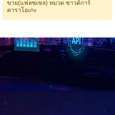
ขาย(แฟลซเซล) หมวด ซาวด์การ์
คาราโอเกะ