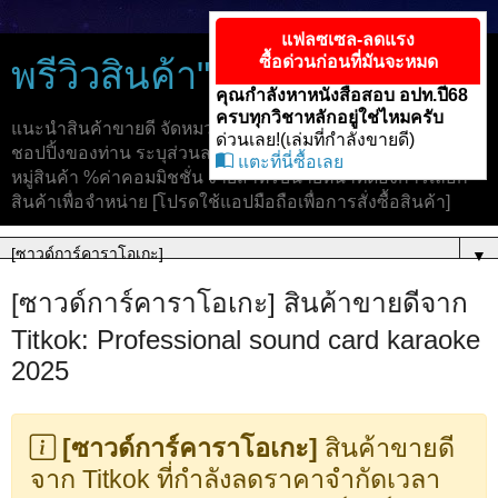
แฟลซเซล-ลดแรง
ซื้อด่วนก่อนที่มันจะหมด
พรีวิวสินค้า"TikTok"ขายดี
คุณกำลังหาหนังสือสอบ อปท.ปี68
ครบทุกวิชาหลักอยู่ใช่ไหมครับ
แนะนำสินค้าขายดี จัดหมวดหมู่เพื่อให้ง่ายต่อการจับจ่าย และ
ด่วนเลย!(เล่มที่กำลังขายดี)
ชอปปิ้งของท่าน ระบุส่วนลด ราคาขาย แฟลซเซล และจัดหมวด
แตะที่นี่ซื้อเลย
หมู่สินค้า %ค่าคอมมิชชั่น ง่ายสำหรับนายหน้าที่ต้องการเลือก
สินค้าเพื่อจำหน่าย [โปรดใช้แอปมือถือเพื่อการสั่งซื้อสินค้า]
▼
[ซาวด์การ์คาราโอเกะ] สินค้าขายดีจาก
Titkok: Professional sound card karaoke
2025
[ซาวด์การ์คาราโอเกะ]
สินค้าขายดี
จาก Titkok ที่กำลังลดราคาจำกัดเวลา