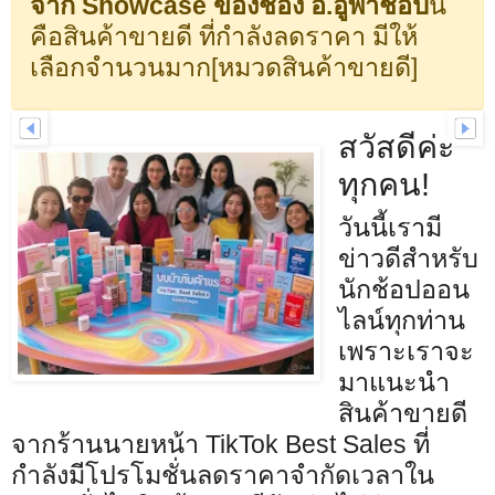
จาก Showcase ของช่อง อ.อู๋พาช็อป
นี้
คือสินค้าขายดี ที่กำลังลดราคา มีให้
เลือกจำนวนมาก[หมวดสินค้าขายดี]
สวัสดีค่ะ
ทุกคน!
วันนี้เรามี
ข่าวดีสำหรับ
นักช้อปออน
ไลน์ทุกท่าน
เพราะเราจะ
มาแนะนำ
สินค้าขายดี
จากร้านนายหน้า TikTok Best Sales ที่
กำลังมีโปรโมชั่นลดราคาจำกัดเวลาใน