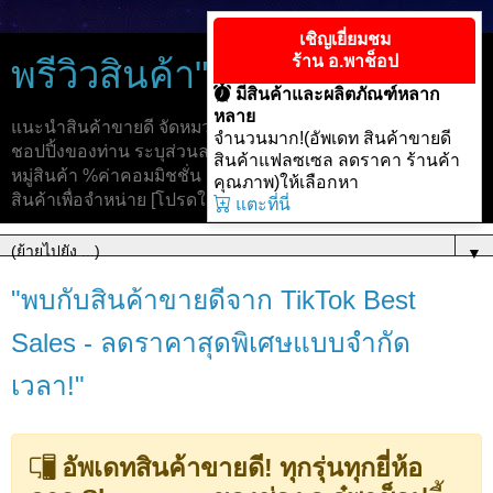
เชิญเยี่ยมชม
ร้าน อ.พาช็อป
พรีวิวสินค้า"TikTok"ขายดี
มีสินค้าและผลิตภัณฑ์หลาก
หลาย
แนะนำสินค้าขายดี จัดหมวดหมู่เพื่อให้ง่ายต่อการจับจ่าย และ
จำนวนมาก!(อัพเดท สินค้าขายดี
ชอปปิ้งของท่าน ระบุส่วนลด ราคาขาย แฟลซเซล และจัดหมวด
สินค้าแฟลซเซล ลดราคา ร้านค้า
หมู่สินค้า %ค่าคอมมิชชั่น ง่ายสำหรับนายหน้าที่ต้องการเลือก
คุณภาพ)ให้เลือกหา
สินค้าเพื่อจำหน่าย [โปรดใช้แอปมือถือเพื่อการสั่งซื้อสินค้า]
แตะที่นี่
▼
"พบกับสินค้าขายดีจาก TikTok Best
Sales - ลดราคาสุดพิเศษแบบจำกัด
เวลา!"
อัพเดทสินค้าขายดี! ทุกรุ่นทุกยี่ห้อ